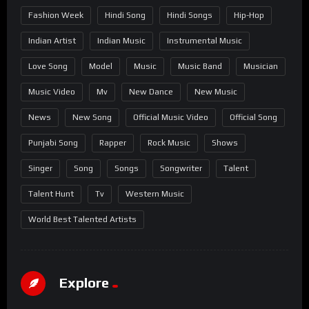
Fashion Week
Hindi Song
Hindi Songs
Hip-Hop
Indian Artist
Indian Music
Instrumental Music
Love Song
Model
Music
Music Band
Musician
Music Video
Mv
New Dance
New Music
News
New Song
Official Music Video
Official Song
Punjabi Song
Rapper
Rock Music
Shows
Singer
Song
Songs
Songwriter
Talent
Talent Hunt
Tv
Western Music
World Best Talented Artists
Explore