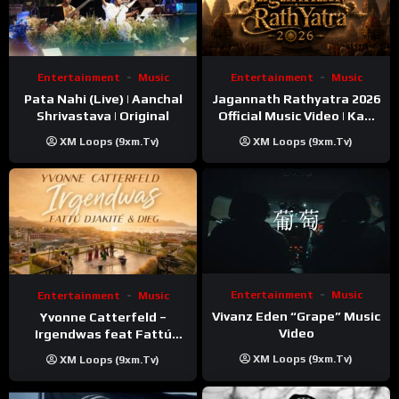
VERSO 1
Eles pedem o que não fazem
Entertainment
Music
Entertainment
Music
Criticam o que não entendem
Pata Nahi (Live) | Aanchal
Jagannath Rathyatra 2026
A minha música é uma viagem
Shrivastava | Original
Official Music Video | Kaki
Isso é o que eles não entendem
Singer
XM Loops (9xm.tv)
XM Loops (9xm.tv)
Parei para pensar na vida
Poderia estar bem pior
Dizem que ele não presta
Eu acho que ele está bem melhor
PRÉ-CORO
Entertainment
Music
Entertainment
Music
Não vale a pena agradar
Vivanz Eden “Grape” Music
Yvonne Catterfeld –
Eles não querem saber
Video
Irgendwas feat Fattú
Vão mesmo te criticar
Djakité & DIEG (Song Trip
XM Loops (9xm.tv)
XM Loops (9xm.tv)
Video)
E você vai esquecer
Que és filho de NZAMBI