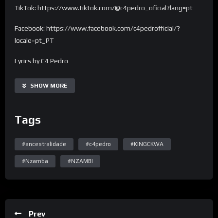
TikTok: https://www.tiktok.com/@c4pedro_oficial?lang=pt
Facebook: https://www.facebook.com/c4pedrofficial/?
locale=pt_PT
Lyrics by C4 Pedro
Music by C4 Pedro
Produced by C4 Pedro
SHOW MORE
Co-produced by Vado Poster
Piano: Neol Music
Tags
Bass: Neol Music
Vocals: C4 Pedro
#ancestralidade
#c4pedro
#KINGCKWA
_________________________________________
#Nzamba
#NZAMBI
NZAMBI É QUE MANDA MESMO
LETRA:
CORO
Prev