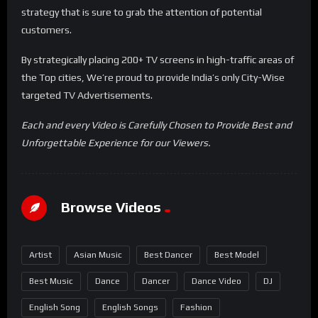
strategy that is sure to grab the attention of potential
Ou se ele quiser me levar
customers.
NZAMBI É QUE MANDA MESMO
By strategically placing 200+ TV screens in high-traffic areas of
(P) 2025 BLSPROD, distributed by Universal Music Portugal,
the Top cities, We’re proud to provide India’s only City-Wise
S.A.
targeted TV Advertisements.
Each and every Video is Carefully Chosen to Provide Best and
Unforgettable Experience for our Viewers.
Browse Videos
Artist
Asian Music
Best Dancer
Best Model
Best Music
Dance
Dancer
Dance Video
DJ
English Song
English Songs
Fashion